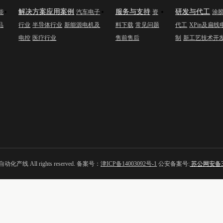
解决方案应用案例
服务与支持
研发与代工
能
汽车电子
资
涂
品
行业
半导体行业
新能源电机及
料下载
常见问题
代工
XPin及扁
电控
医疗行业
售前售后
制
新工艺技术开
All rights reserved. 备案号：
津ICP备14003092号-1
公安备案号:
苏公网安备320