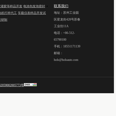
联系我们
胶灌胶等样品开发
电池包发泡密封
地址：苏州工业园
线电机打样代工
车载仪表样品开发试
区星龙街428号苏春
发研制
工业坊11A
电话：+86-512-
65790100
手机：18551171139
邮箱：
hols@holsauto.com
59002005773号