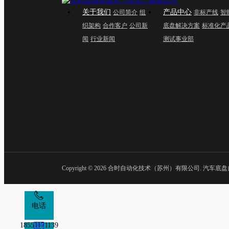
关于我们
产品中心
公司简介
组
非标产线
智
织架构
合作客户
公司新
底盘解决方案
标准化产
闻
行业新闻
测试事业部
Copyright ©
2026 合时自动化技术（苏州）有限公司. 汽车底盘自动化产线 
电话
18551171139